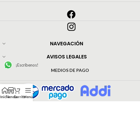
NAVEGACIÓN
AVISOS LEGALES
¡Escríbenos!
MEDIOS DE PAGO
Inicio
Tienda
Carrito
Menú
© Todos los derechos reservado Pijamas Inrose | Web Development by
EJ Agencia