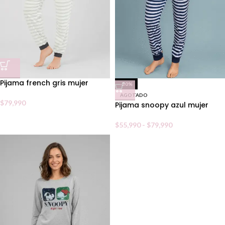
Pijama french gris mujer
-30%
AGOTADO
$
79,990
Pijama snoopy azul mujer
$
55,990
-
$
79,990