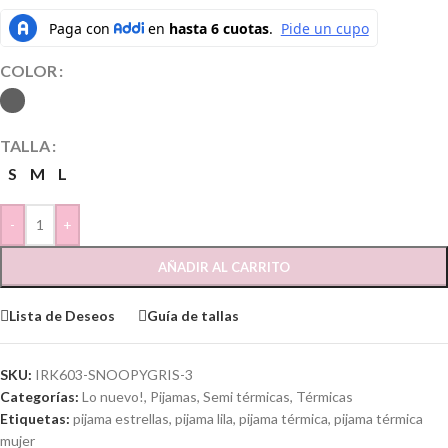
COLOR
TALLA
S
M
L
-
+
AÑADIR AL CARRITO
Lista de Deseos
Guía de tallas
SKU:
IRK603-SNOOPYGRIS-3
Categorías:
Lo nuevo!
,
Pijamas
,
Semi térmicas
,
Térmicas
Etiquetas:
pijama estrellas
,
pijama lila
,
pijama térmica
,
pijama térmica
mujer