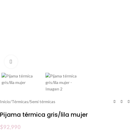
Clic para ampliar
Inicio
/
Térmicas
/
Semi térmicas
Pijama térmica gris/lila mujer
$
92,990