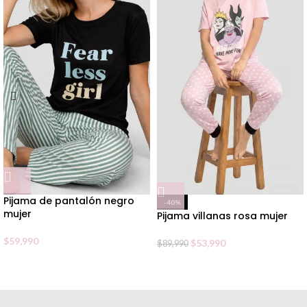
Pijama de pantalón negro
-40%
mujer
Pijama villanas rosa mujer
$
59,990
$
53,990
$
89,990