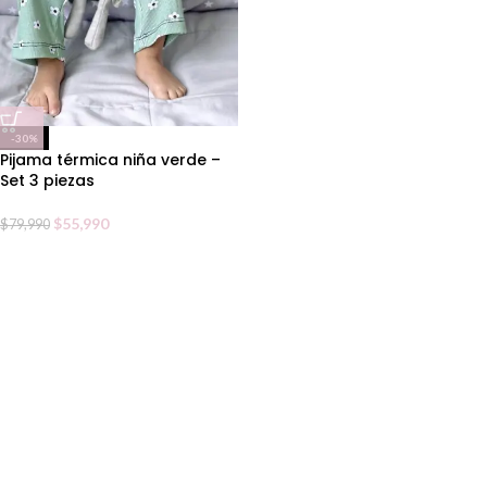
-30%
Pijama térmica niña verde –
Set 3 piezas
$
55,990
$
79,990