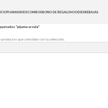
ICIO
PIJAMAS
KIDS
COMBOS
BONO DE REGALO
HOODIES
REBAJAS
quetados “pijama ursula”
 productos que coincidan con tu selección.