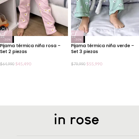
-30%
-30%
Pijama térmica niña rosa –
Pijama térmica niña verde –
Set 2 piezas
Set 3 piezas
$
45,490
$
55,990
$
64,990
$
79,990