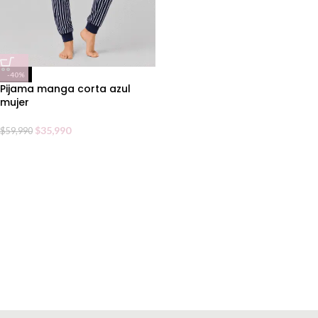
-40%
Pijama manga corta azul
mujer
$
35,990
$
59,990